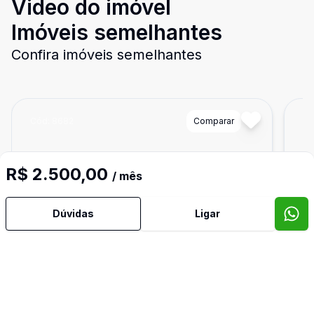
Video do imóvel
Imóveis semelhantes
Confira imóveis semelhantes
Cód:
8682
Comparar
Có
R$ 2.500,00
/ mês
Dúvidas
Ligar