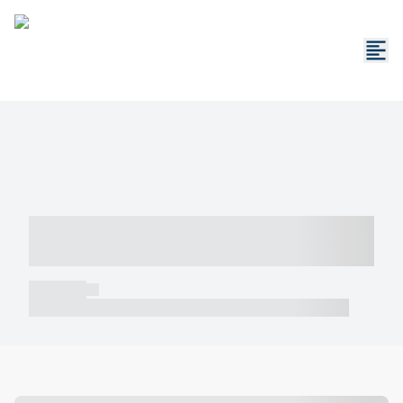
----- ----- -- ------ ---- ---- -- ----- -----
----- --- ------
----- -----
----- ----- -- ------ ---- ---- -- ----- ----- ----- --- ------