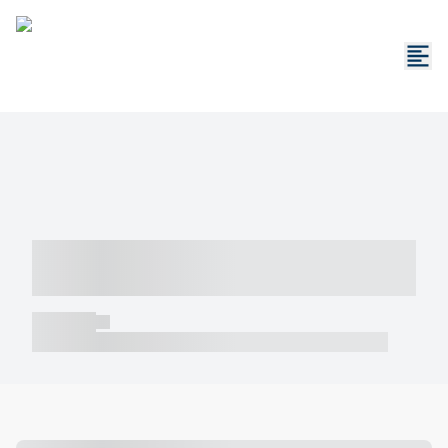
----- ----- -- ------ ---- ---- -- ----- -----
----- --- ------
----- -----
----- ----- -- ------ ---- ---- -- ----- ----- ----- --- ------