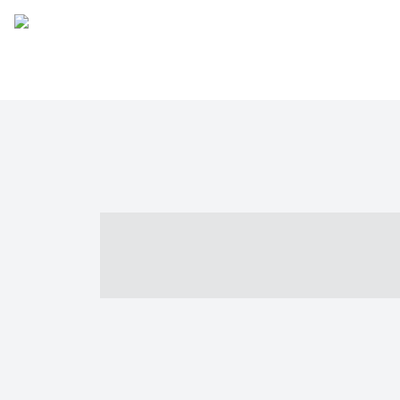
----- ----- -- -
- ------