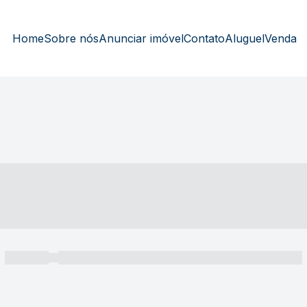
Home
Sobre nós
Anunciar imóvel
Contato
Aluguel
Venda
----- ---- ---- -- ----
----- -----
----- ----- -- ------ ---- ---- -- ----- ----- ----- --- ------