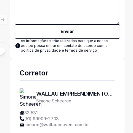
ious slide
Next slide
Enviar
As informações serão utilizadas para que a nossa
equipe possa entrar em contato de acordo com a
política de privacidade e termos de serviço
Cód:
11090
Comparar
Corretor
WALLAU EMPREENDIMENTOS
Simone Scheeren
IMOBILIÁRIOS
33.531
(51) 99909-2703
simone@wallauimoveis.com.br