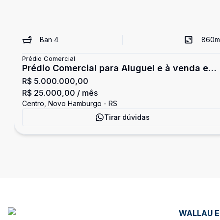
Ban
4
860
m
Prédio Comercial
Prédio Comercial para Aluguel e à venda em
R$ 5.000.000,00
Novo Hamburgo
R$ 25.000,00
/ mês
Centro, Novo Hamburgo - RS
Tirar dúvidas
WALLAU 