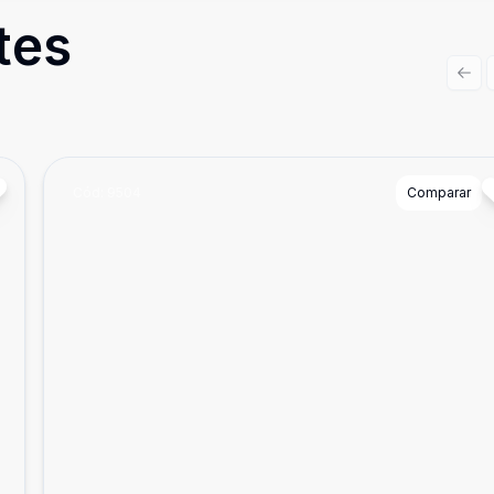
tes
Prev
Cód:
9504
Comparar