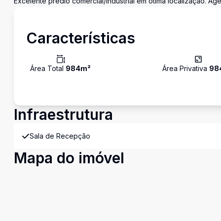
Excelente prédio comercial/industrial em ótima localização. Ag
Características
Área Total
984
m²
Área Privativa
98
Infraestrutura
Sala de Recepção
Mapa do imóvel