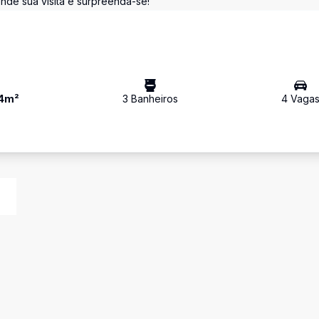
ende sua visita e surpreenda-se!
4
m²
3
Banheiro
s
4
Vaga