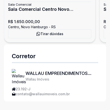
Sala Comercial
Sal
Sala Comercial Centro Novo
Sa
Hamburgo
Ha
R$ 1.650.000,00
R$
Centro, Novo Hamburgo - RS
Cen
Tirar dúvidas
Corretor
WALLAU EMPREENDIMENTOS
Wallau Imóveis
IMOBILIÁRIOS
23.192-J
contato@wallauimoveis.com.br