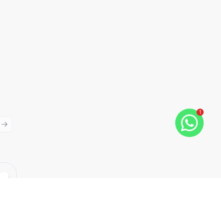
1
ious slide
Next slide
Cód:
8890
Comparar