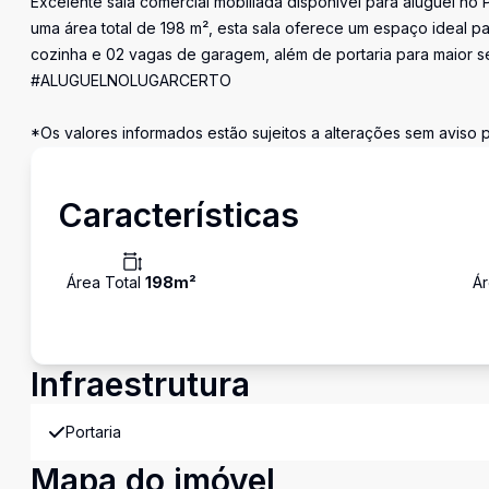
Excelente sala comercial mobiliada disponível para aluguel n
uma área total de 198 m², esta sala oferece um espaço ideal p
cozinha e 02 vagas de garagem, além de portaria para maior se
#ALUGUELNOLUGARCERTO
*Os valores informados estão sujeitos a alterações sem aviso p
Características
Área Total
198
m²
Ár
Infraestrutura
Portaria
Mapa do imóvel