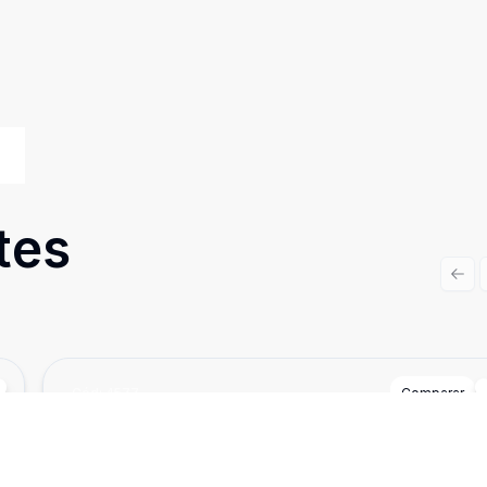
tes
Prev
Cód:
4577
Comparar