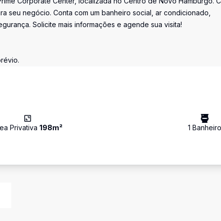
o Prime Corporate Center, localizada no Centro de Novo Hamburgo. 
ara seu negócio. Conta com um banheiro social, ar condicionado,
gurança. Solicite mais informações e agende sua visita!
révio.
ea Privativa
198
m²
1
Banheir