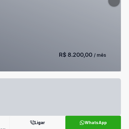
R$ 8.200,00
/ mês
Ligar
WhatsApp