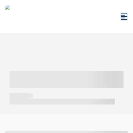
----- ----- -- ------ ---- ---- -- ----- -----
----- --- ------
----- -----
----- ----- -- ------ ---- ---- -- ----- ----- ----- --- ------