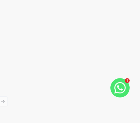
1
ious slide
Next slide
Cód:
10571
Comparar