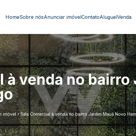
Home
Sobre nós
Anunciar imóvel
Contato
Aluguel
Venda
l à venda no bairro
go
r imóvel
Sala Comercial à venda no bairro Jardim Mauá Novo Ha