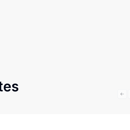
tes
Prev
Cód:
10786
Comparar