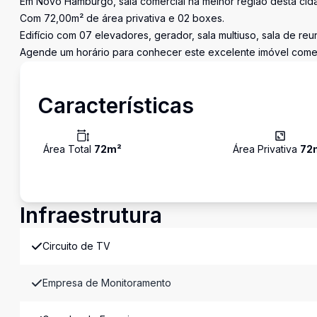
Em Novo Hamburgo, sala comercial na melhor região desta cid
Com 72,00m² de área privativa e 02 boxes.
Edifício com 07 elevadores, gerador, sala multiuso, sala de reun
Agende um horário para conhecer este excelente imóvel comer
Características
Área Total
72
m²
Área Privativa
72
Infraestrutura
Circuito de TV
Empresa de Monitoramento