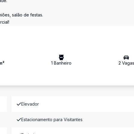
ade.
iões, salão de festas.
cial!
m²
1
Banheiro
2
Vaga
Elevador
Estacionamento para Visitantes