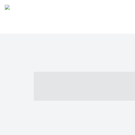
----- ----- -- -
- ------