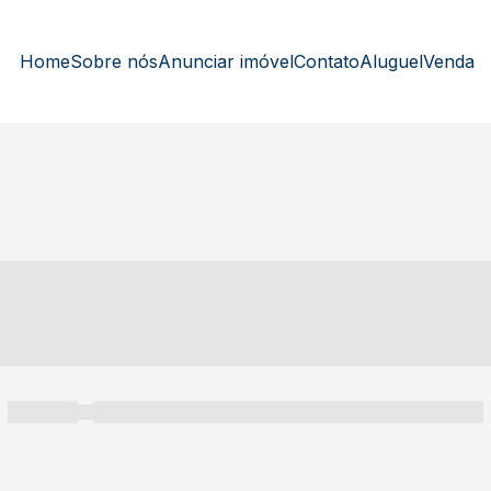
Home
Sobre nós
Anunciar imóvel
Contato
Aluguel
Venda
----- ---- ---- -- ----
----- -----
----- ----- -- ------ ---- ---- -- ----- ----- ----- --- ------