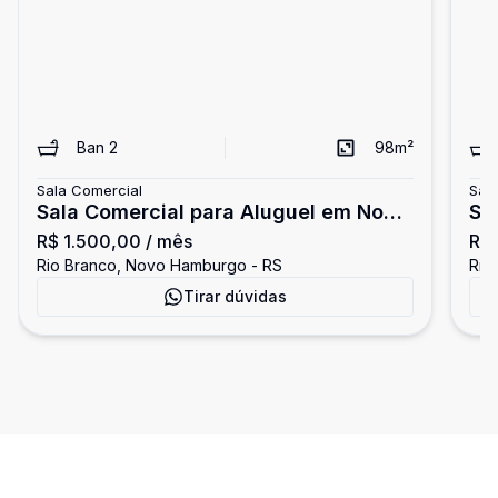
Ban
2
98
m²
Sala Comercial
Sal
Sala Comercial para Aluguel em Novo
Sa
R$ 1.500,00
/ mês
R$ 
Hamburgo
Ha
Rio Branco, Novo Hamburgo - RS
Rio
Tirar dúvidas