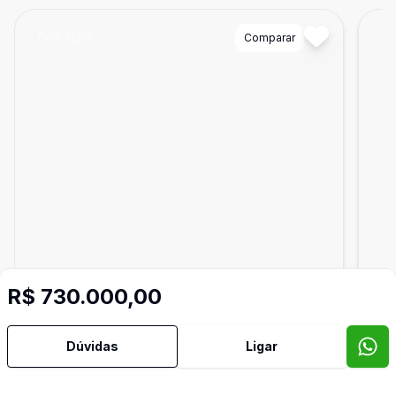
Cód:
11319
Comparar
Có
R$ 730.000,00
Dúvidas
Ligar
415
m²
Terreno
Ter