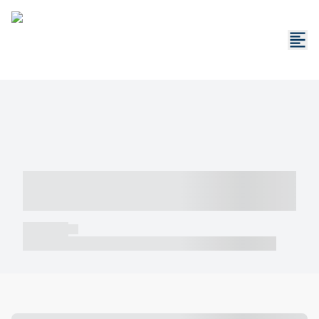
----- ----- -- ------ ---- ---- -- ----- -----
----- --- ------
----- -----
----- ----- -- ------ ---- ---- -- ----- ----- ----- --- ------