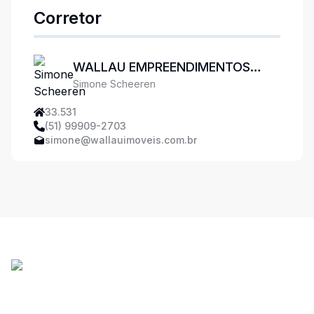
Corretor
WALLAU EMPREENDIMENTOS
Simone Scheeren
IMOBILIÁRIOS
33.531
(51) 99909-2703
simone@wallauimoveis.com.br