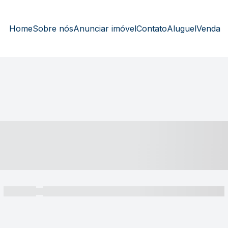
Home
Sobre nós
Anunciar imóvel
Contato
Aluguel
Venda
----- ---- ---- -- ----
----- -----
----- ----- -- ------ ---- ---- -- ----- ----- ----- --- ------