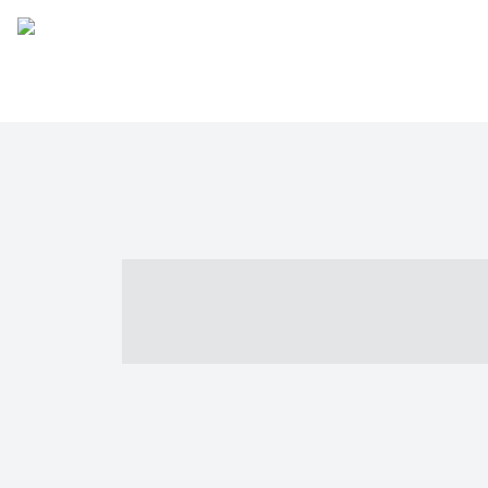
----- ----- -- -
- ------