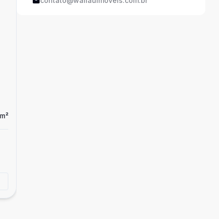
contato@wallauimoveis.com.br
m²