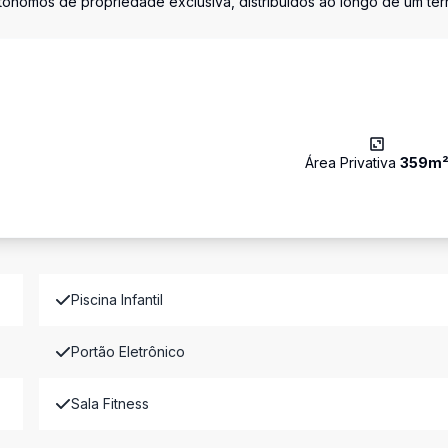
utônomos de propriedade exclusiva, distribuídos ao longo de um te
Área Privativa
359
m
Piscina Infantil
Portão Eletrônico
Sala Fitness