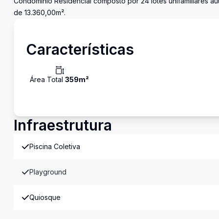
Condomínio Residencial composto por 24 lotes unifamiliares a
de 13.360,00m².
Características
Área Total
359
m²
Infraestrutura
Piscina Coletiva
Playground
Quiosque