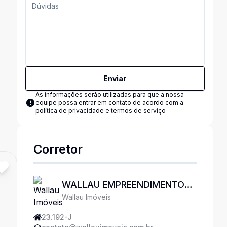
Enviar
As informações serão utilizadas para que a nossa
equipe possa entrar em contato de acordo com a
política de privacidade e termos de serviço
Corretor
WALLAU EMPREENDIMENTOS
Wallau Imóveis
IMOBILIÁRIOS
23.192-J