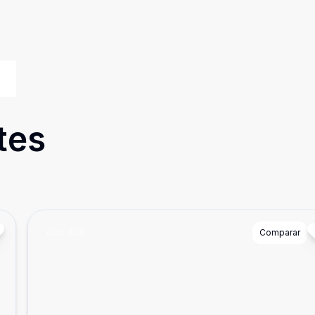
tes
Cód:
600
Comparar