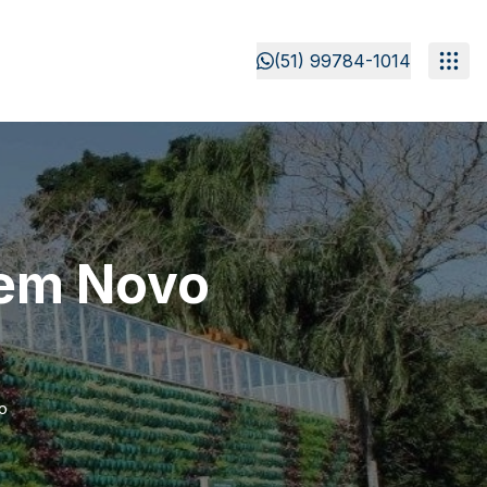
(51) 99784-1014
 em Novo
o