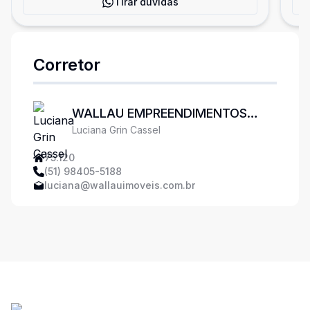
Tirar dúvidas
Corretor
WALLAU EMPREENDIMENTOS
Luciana Grin Cassel
IMOBILIÁRIOS
75.120
(51) 98405-5188
luciana@wallauimoveis.com.br