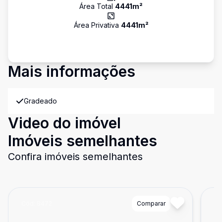
Área Total
4441
m²
Área Privativa
4441
m²
Mais informações
Gradeado
Video do imóvel
Imóveis semelhantes
Confira imóveis semelhantes
Cód:
8472
Comparar
Có