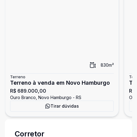
830
m²
Terreno
Ter
Terreno à venda em Novo Hamburgo
Te
R$ 689.000,00
R$ 
Ouro Branco, Novo Hamburgo - RS
Our
Tirar dúvidas
Corretor