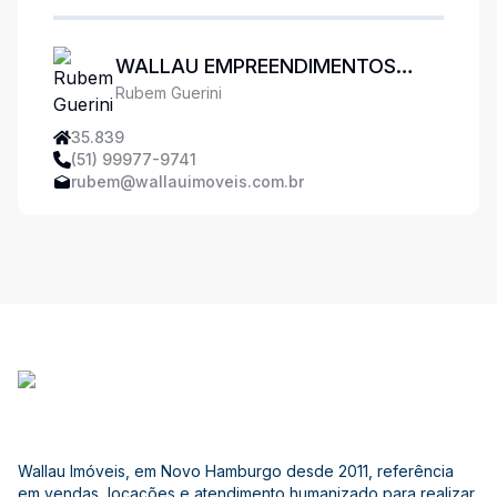
WALLAU EMPREENDIMENTOS
Rubem Guerini
IMOBILIÁRIOS
35.839
(51) 99977-9741
rubem@wallauimoveis.com.br
Wallau Imóveis, em Novo Hamburgo desde 2011, referência
em vendas, locações e atendimento humanizado para realizar