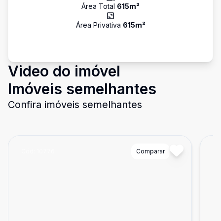
Área Total
615
m²
Área Privativa
615
m²
Video do imóvel
Imóveis semelhantes
Confira imóveis semelhantes
Cód:
10776
Comparar
Có