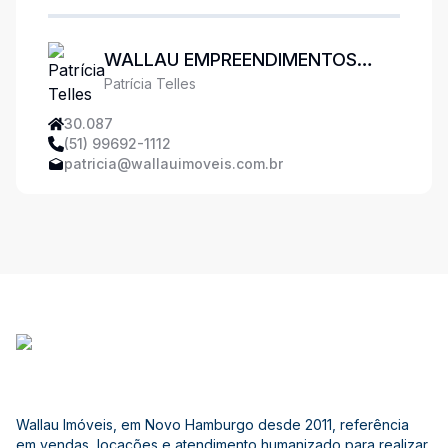
WALLAU EMPREENDIMENTOS
Patrícia Telles
IMOBILIÁRIOS
30.087
(51) 99692-1112
patricia@wallauimoveis.com.br
Wallau Imóveis, em Novo Hamburgo desde 2011, referência
em vendas, locações e atendimento humanizado para realizar