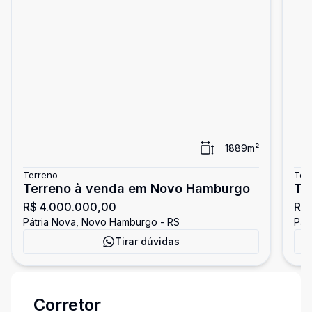
1889
m²
Terreno
Ter
Terreno à venda em Novo Hamburgo
Te
R$ 4.000.000,00
R$
Pátria Nova, Novo Hamburgo - RS
Pát
Tirar dúvidas
Corretor