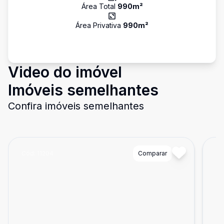
Área Total
990
m²
Área Privativa
990
m²
Video do imóvel
Imóveis semelhantes
Confira imóveis semelhantes
Cód:
11204
Comparar
Có