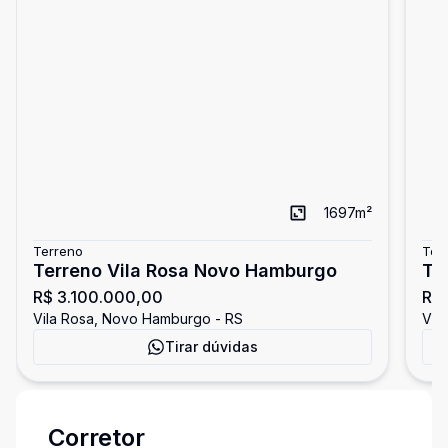
1697
m²
Terreno
Ter
Terreno Vila Rosa Novo Hamburgo
Te
R$ 3.100.000,00
R$
Vila Rosa, Novo Hamburgo - RS
Vil
Tirar dúvidas
Corretor