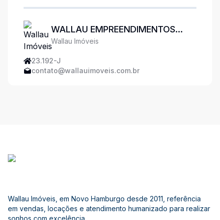
WALLAU EMPREENDIMENTOS
Wallau Imóveis
IMOBILIÁRIOS
23.192-J
contato@wallauimoveis.com.br
Wallau Imóveis, em Novo Hamburgo desde 2011, referência
em vendas, locações e atendimento humanizado para realizar
sonhos com excelência.