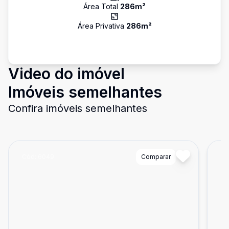
Área Total
286
m²
Área Privativa
286
m²
Video do imóvel
Imóveis semelhantes
Confira imóveis semelhantes
Cód:
6049
Comparar
Có