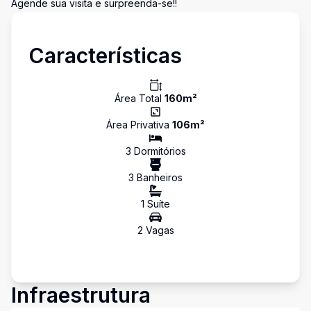
Agende sua visita e surpreenda-se!!
Características
Área Total
160
m²
Área Privativa
106
m²
3
Dormitório
s
3
Banheiro
s
1
Suíte
2
Vaga
s
Infraestrutura