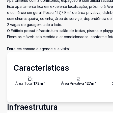
Apartamento com 3 dormitórios, espaçoso e com ampla sacada
Este apartamento fica em excelente localização, próximo à Ave
e comércio em geral. Possui 127,79 m² de área privativa, distri
com churrasqueira, cozinha, área de serviço, dependência de e
2 vagas de garagem lado a lado.
O Edifício possui infraestrutura: salão de festas, piscina e play
Ficam os móveis sob medida e ar condicionados, conforme fot
Entre em contato e agende sua visita!
Características
Área Total
172
m²
Área Privativa
127
m²
Infraestrutura