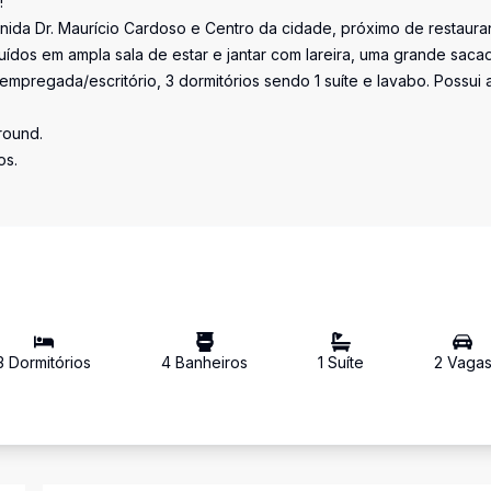
!
nida Dr. Maurício Cardoso e Centro da cidade, próximo de restaura
buídos em ampla sala de estar e jantar com lareira, uma grande saca
mpregada/escritório, 3 dormitórios sendo 1 suíte e lavabo. Possui 
ground.
os.
3
Dormitório
s
4
Banheiro
s
1
Suíte
2
Vaga