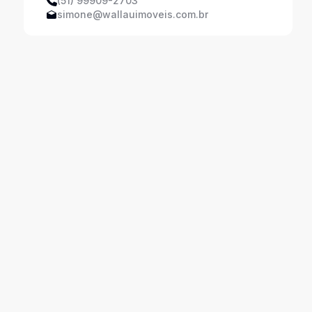
(51) 99909-2703
simone@wallauimoveis.com.br