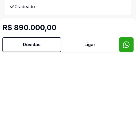
Gradeado
Lareira
R$ 890.000,00
Lavabo
Dúvidas
Ligar
Sacada
Sala de Estar
Sala de Jantar
Video do imóvel
Imóveis semelhantes
Confira imóveis semelhantes