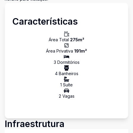
Características
Área Total
275
m²
Área Privativa
191
m²
3
Dormitório
s
4
Banheiro
s
1
Suíte
2
Vaga
s
Infraestrutura