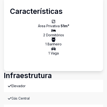
Características
Área Privativa
51
m²
2
Dormitório
s
1
Banheiro
1
Vaga
Infraestrutura
Elevador
Gás Central