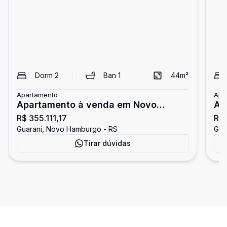
Dorm
2
Ban
1
44
m²
Apartamento
Apa
Apartamento à venda em Novo
Ap
R$ 355.111,17
R$
Hamburgo
Ha
Guarani, Novo Hamburgo - RS
Gua
Tirar dúvidas