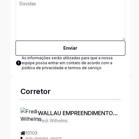
Enviar
As informações serão utilizadas para que a nossa
equipe possa entrar em contato de acordo com a
política de privacidade e termos de serviço
Corretor
WALLAU EMPREENDIMENTOS
Fredi Wilhelms
IMOBILIÁRIOS
10103