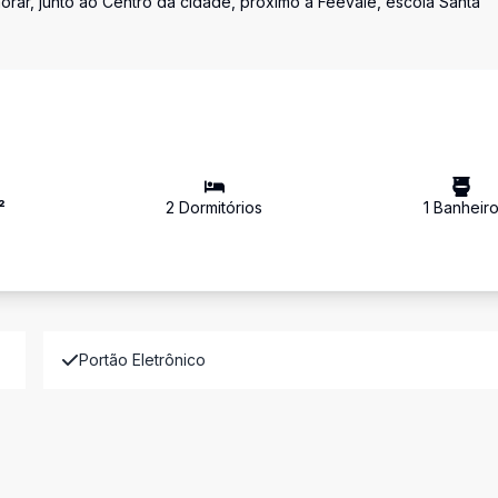
rar, junto ao Centro da cidade, próximo a Feevale, escola Santa
²
2
Dormitório
s
1
Banheir
Portão Eletrônico