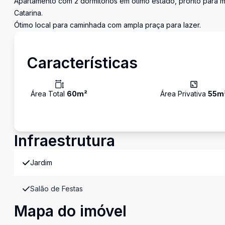
Apartamento com 2 dormitórios em ótimo estado, pronto para mo
Catarina.
Ótimo local para caminhada com ampla praça para lazer.
Características
Área Total
60
m²
Área Privativa
55
m
Infraestrutura
Jardim
Salão de Festas
Mapa do imóvel