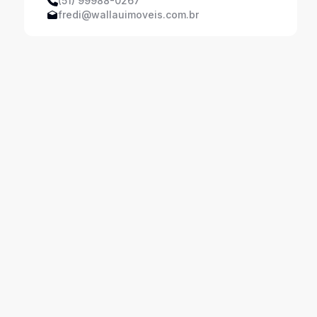
(51) 99988-0267
fredi@wallauimoveis.com.br