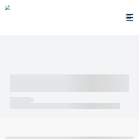
----- ----- -- ------ ---- ---- -- ----- -----
----- --- ------
----- -----
----- ----- -- ------ ---- ---- -- ----- ----- ----- --- ------