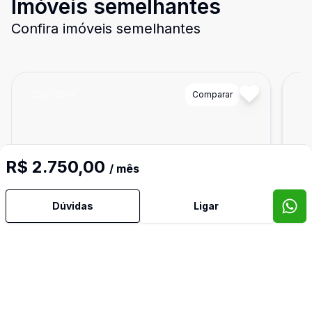
Imóveis semelhantes
Confira imóveis semelhantes
Cód:
11348
Comparar
Có
R$ 2.750,00
/ mês
Dúvidas
Ligar