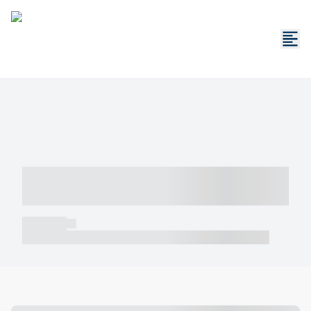
----- ----- -- ------ ---- ---- -- ----- -----
----- --- ------
----- -----
----- ----- -- ------ ---- ---- -- ----- ----- ----- --- ------